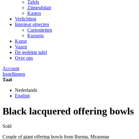
Tafels
Zitmeubilair
Kasten
Verlichting
Interieur objecten
Curiositeiten
Kussens
Kunst
Vazen
De gedekte tafel
Over ons
Account
Instellingen
Taal
Nederlands
English
Black lacquered offering bowls
Sold
Couple of giant offering bowls from Burma, Myanmar