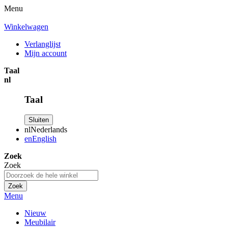
Menu
Winkelwagen
Verlanglijst
Mijn account
Taal
nl
Taal
Sluiten
nl
Nederlands
en
English
Zoek
Zoek
Zoek
Menu
Nieuw
Meubilair