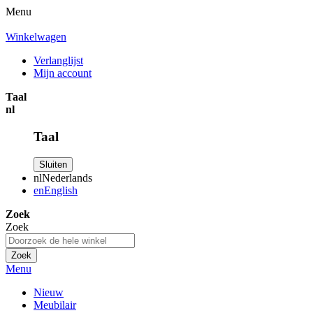
Menu
Winkelwagen
Verlanglijst
Mijn account
Taal
nl
Taal
Sluiten
nl
Nederlands
en
English
Zoek
Zoek
Zoek
Menu
Nieuw
Meubilair