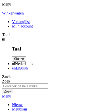
Menu
Winkelwagen
Verlanglijst
Mijn account
Taal
nl
Taal
Sluiten
nl
Nederlands
en
English
Zoek
Zoek
Zoek
Menu
Nieuw
Meubilair