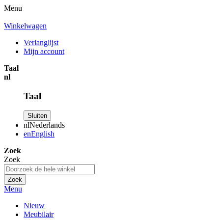
Menu
Winkelwagen
Verlanglijst
Mijn account
Taal
nl
Taal
Sluiten
nl
Nederlands
en
English
Zoek
Zoek
Zoek
Menu
Nieuw
Meubilair